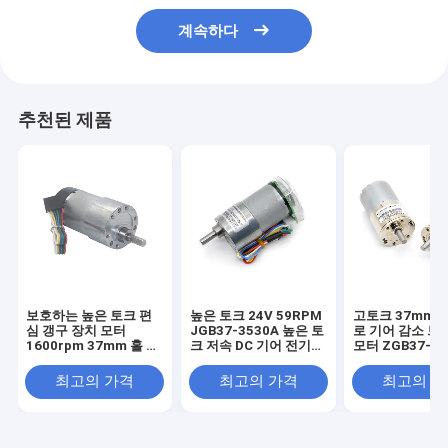
계속하다
추천된 제품
보호하는 높은 토크 편
높은 토크 24V 59RPM
고토크 37mm 
심 갱구 장치 모터
JGB37-3530A 높은 토
로 기어 감소 브
1600rpm 37mm 홀 인
크 저속 DC 기어 전기
모터 ZGB37-35
코더 모자
모터 37mm
37mm 마이크로
감소 브러쉬 DC
최고의 가격
최고의 가격
최고의 