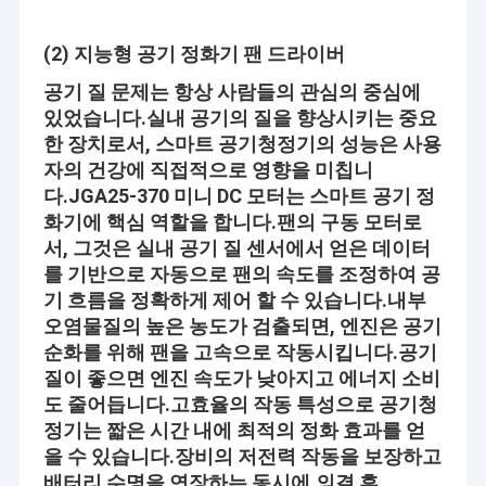
(2) 지능형 공기 정화기 팬 드라이버
공기 질 문제는 항상 사람들의 관심의 중심에
있었습니다.
실내 공기의 질을 향상시키는 중요
한 장치로서, 스마트 공기청정기의 성능은 사용
자의 건강에 직접적으로 영향을 미칩니
다.
JGA25-370 미니 DC 모터는 스마트 공기 정
화기에 핵심 역할을 합니다.
팬의 구동 모터로
서, 그것은 실내 공기 질 센서에서 얻은 데이터
를 기반으로 자동으로 팬의 속도를 조정하여 공
기 흐름을 정확하게 제어 할 수 있습니다.
내부
오염물질의 높은 농도가 검출되면, 엔진은 공기
순화를 위해 팬을 고속으로 작동시킵니다.
공기
집
질이 좋으면 엔진 속도가 낮아지고 에너지 소비
센즈헨 진?라이트 모터 Co., Ltd．는 dc 기어 들 모우터의 제조, 비엘
도 줄어듭니다.
고효율의 작동 특성으로 공기청
제품
디씨 모터, 웜 기어 들 모우터, 소형 모터, pwm 모터 기타 등등입니
정기는 짧은 시간 내에 최적의 정화 효과를 얻
다, 아스롱이 우리의 브랜드입니다 . 설비가 잘 된 시험 시설물과 강
한 기술적 군으로. 넓은 범위, 상등품, 합리적인 가격과 멋진 디자인
을 수 있습니다.장비의 저전력 작동을 보장하고
회사 소개
으로, 자사 제품은 광범위하게 많은 업계에서 사용됩니다. 자사 제품
배터리 수명을 연장하는 동시에.
의결 후