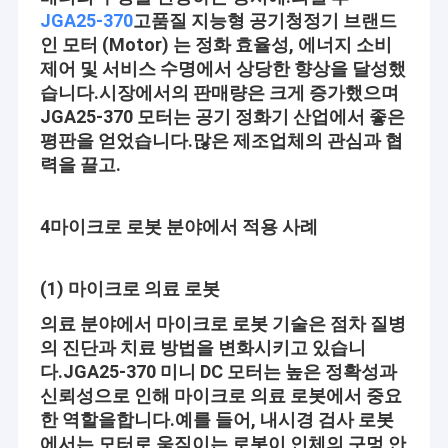
은 넓게 사용자들에 의해 인지되고 믿어지고, 경제적이고 사회적 욕
JGA25-370
고품질 지능형 공기청정기 브랜드
공장 견학
구를 바꾸어 끊임없이 만날 수 있습니다. 우리는 미래 사업 관계와 상
호적 성공을 위해 우리와 연락하기 위해 모든 신분으로부터 새롭고
인 모터 (Motor) 는 정화 효율성, 에너지 소비
늙은 동료들을 환영합니다!
품질 관리
제어 및 서비스 수명에서 상당한 향상을 달성했
습니다.
시장에서의 판매량은 크게 증가했으며
문의하기
JGA25-370 모터는 공기 정화기 산업에서 좋은
회사 비전
평판을 얻었습니다.많은 제조업체의 관심과 협
소식
과학 기술이 날마다 개발하고 있기 때문에, 더 점점 더 많은 자동화는
력을 끌고.
하우스 홀드, 사무실, 미용과 의료 서비스, 안전한 광고 보안, 교통과
케이스
통신, 여행과 호텔, 장비와 도구, 자동차, 등과 같이, 약 국민 생활, 일
4마이크로 로봇 분야에서 적용 사례
과 환경에 들어오고 있습니다.
아스롱은 더 국민 생활을 편리하고 편안하고 안전하게 함에 있어 종
12mm 마이크로 DC 기어 모터
(1) 마이크로 의료 로봇
사됩니다! 심장으로 모든 모터를 구축하세요!
의료 분야에서 마이크로 로봇 기술은 점차 질병
16mm-20mm 미니 DC 기어 모터
핵심 가치
의 진단과 치료 방법을 변화시키고 있습니
상호 편익 :
다.
JGA25-370 미니 DC 모터는 높은 정확성과
25 밀리미터 DC 기어 들 모우터
신뢰성으로 인해 마이크로 의료 로봇에서 중요
점점 더 좋게 모터와 서비스를 우리의 고객에게 제공하고 증가합니
37mm 작은 DC 기어 모터
한 역할을합니다.
예를 들어, 내시경 검사 로봇
다 그 우리의 고객들과 함께 성공적입니다. 아스롱은 우리의 고객들
에서는 모터로 움직이는 로봇이 인체의 구멍 안