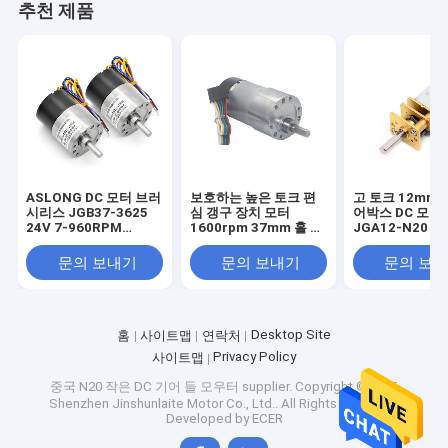
DC 모터 액세서리
추천 제품
회전 모터
ASLONG DC 모터 브러
보호하는 높은 토크 편
고 토크 12mm 
시리스 JGB37-3625
심 갱구 장치 모터
어박스 DC 모터
24V 7-960RPM
1600rpm 37mm 홀 인
JGA12-N20 6
37mm 3625 DC 기어
코더 모자
크로 DC 기어 
모터 고토크 저속 브러
문의 보내기
문의 보내기
문의 보
시리스 DC 모터
Desktop Site
홈
사이트맵
연락처
Privacy Policy
사이트맵
중국 N20 작은 DC 기어 들 모우터 supplier.
Copyright © 2026
Shenzhen Jinshunlaite Motor Co., Ltd.. All Rights Reserved.
Developed by
ECER