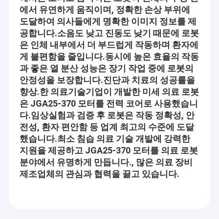
과 공급자들로부터 배우기 위해 최선을 다하고 있습니다
유성 기어 모터
에서 유연하게 움직이며, 정확한 손상 부위에
전문가 :
도달하여 의사들에게 명확한 이미지 정보를 제
브러시리스 DC 기어 모터
공합니다.
소음도 낮고 진동도 낮기 때문에 로봇
디자인, 조달, 제조업, 사찰, 패키징으로부터 그리고 배달까지, 각각
은 인체 내부에서 더 부드럽게 작동하며 환자에
과 모든 생산 과정에서 우리는 엄밀하게 표준 운영 처리절차를 따릅
DC 웜기어 모터
게 불편함을 줄입니다.
동시에 높은 효율의 작동
니다.
과 좋은 열 분산 성능은 장기 작업 중에 로봇의
전기 DC 기어 모터
우리는 정직과 책임으로 각각 주문을 취급하고, 우리 연속적이 우리
안정성을 보장합니다.진단과 치료의 성공률을
의 품질과 서비스가 고객의 기대치를 능가하는 것을 하기 위해 최선
향상.
한 의료기술기업이 개발한 미세 의료 로봇
브러시 DC 모터
을 다합니다.
은 JGA25-370 모터를 전력 코어로 사용했습니
브러시리스 DC 모터
다.
임상실험과 검증 후 로봇은 작동 정확성, 안
혁신적입니다 :
전성, 환자 편안함 등 업계 최고의 수준에 도달
DC 모터 컨트롤러
아스롱은 결코 고객들의 것 변화무쌍한 요구조건을 통하여 그것의
했습니다.최소 침습 의료 기술 개발에 강력한
전진을 막지 않습니다. 고객의 모든 새로운 기준이 우리의 발전한 것
지원을 제공하고 JGA25-370 모터를 의료 로봇
DC 스테퍼 모터
의 에너지라고 우리는 믿습니다. 우리는 결코 배우는 것을 멈추고 나
분야에서 유명하게 만듭니다., 많은 의료 장비
아지지 않습니다
제조업체의 관심과 협력을 끌고 있습니다.
마이크로 DC 워터 펌프
DC 진동 모터